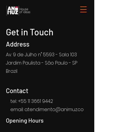
Get in Touch
Address
Av. 9 de Julho n˚ 5593 - Sala 103
Jardim Paulista - São Paulo - SP
Brazil
Contact
tel.:
+55 11 3661 9442
email:
atendimento@animuz.co
Opening Hours